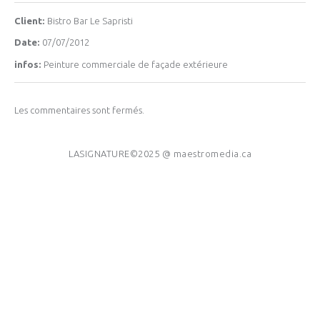
Client:
Bistro Bar Le Sapristi
Date:
07/07/2012
infos:
Peinture commerciale de façade extérieure
Les commentaires sont fermés.
LASIGNATURE©2025 @
maestromedia.ca